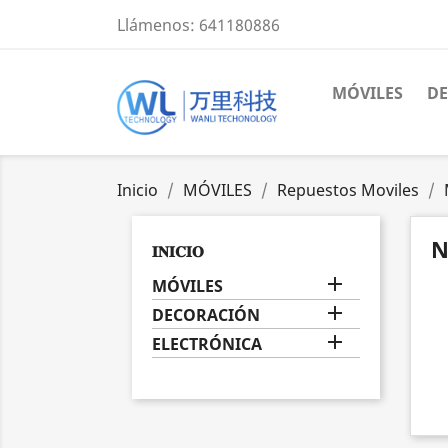
Llámenos:
641180886
MÓVILES
D
Inicio
MÓVILES
Repuestos Moviles
N
𝐈𝐍𝐈𝐂𝐈𝐎

MÓVILES

DECORACIÓN

ELECTRÓNICA