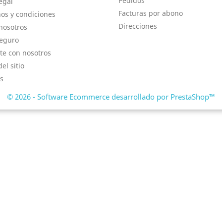
Pedidos
egal
Facturas por abono
os y condiciones
Direcciones
nosotros
eguro
te con nosotros
el sitio
s
© 2026 - Software Ecommerce desarrollado por PrestaShop™