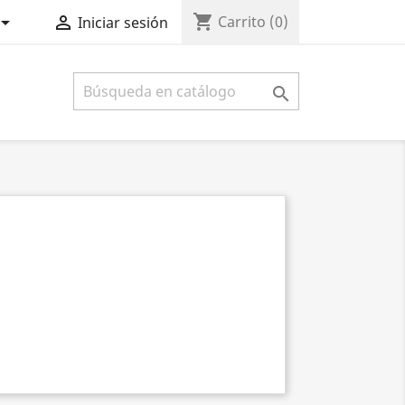
shopping_cart


Carrito
(0)
Iniciar sesión
