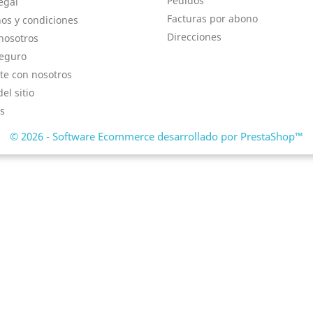
Pedidos
egal
Facturas por abono
os y condiciones
Direcciones
nosotros
eguro
te con nosotros
el sitio
s
© 2026 - Software Ecommerce desarrollado por PrestaShop™