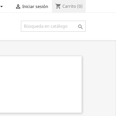
shopping_cart


Carrito
(0)
Iniciar sesión
