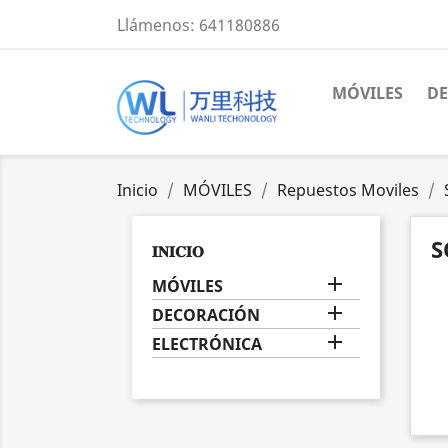
Llámenos:
641180886
MÓVILES
D
Inicio
MÓVILES
Repuestos Moviles
S
𝐈𝐍𝐈𝐂𝐈𝐎

MÓVILES

DECORACIÓN

ELECTRÓNICA