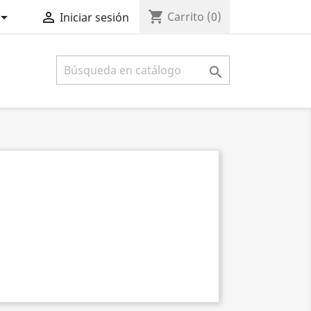
shopping_cart


Carrito
(0)
Iniciar sesión
