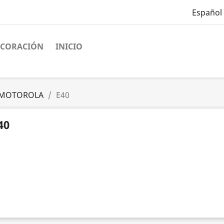
Español
ECORACIÓN
INICIO
MOTOROLA
E40
40