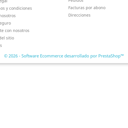
Pedidos
egal
Facturas por abono
os y condiciones
Direcciones
nosotros
eguro
te con nosotros
el sitio
s
© 2026 - Software Ecommerce desarrollado por PrestaShop™