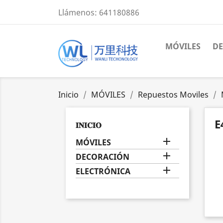
Llámenos:
641180886
MÓVILES
D
Inicio
MÓVILES
Repuestos Moviles
E
𝐈𝐍𝐈𝐂𝐈𝐎

MÓVILES

DECORACIÓN

ELECTRÓNICA